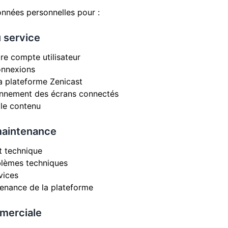
onnées personnelles pour :
u service
re compte utilisateur
connexions
la plateforme Zenicast
ionnement des écrans connectés
r le contenu
maintenance
t technique
blèmes techniques
vices
tenance de la plateforme
merciale