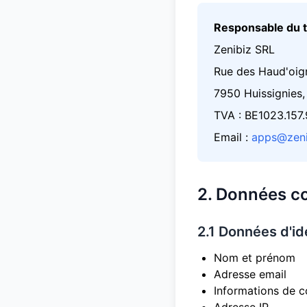
Responsable du t
Zenibiz SRL
Rue des Haud'oig
7950 Huissignies,
TVA : BE1023.157
Email :
apps@zeni
2. Données co
2.1 Données d'id
Nom et prénom
Adresse email
Informations de c