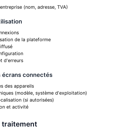
'entreprise (nom, adresse, TVA)
ilisation
onnexions
lisation de la plateforme
iffusé
figuration
t d'erreurs
 écrans connectés
es des appareils
niques (modèle, système d'exploitation)
alisation (si autorisées)
n et activité
u traitement