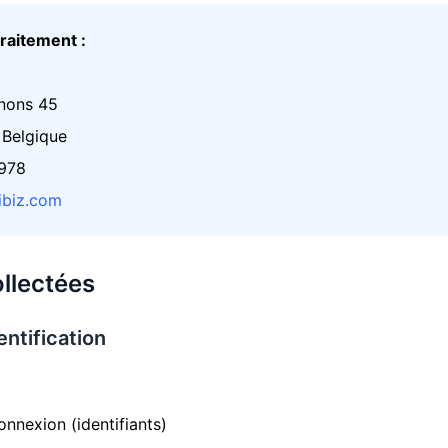
raitement :
nons 45
 Belgique
.978
biz.com
llectées
entification
onnexion (identifiants)